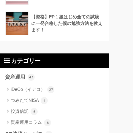
【資格】FP１級はじめ全ての試験
に一発合格した僕の勉強方法を教え
ます！
カテゴリー
資産運用
43
iDeCo（イデコ）
27
つみたてNISA
4
投資信託
6
資産運用コラム
6