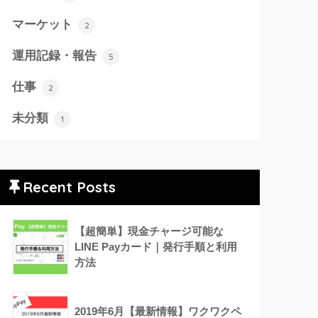
マーケット
2
運用記録・報告
5
仕事
2
未分類
1
Recent Posts
【超簡単】現金チャージ可能な
LINE Payカード｜発行手順と利用
方法
2019年6月【最新情報】ワクワクペ