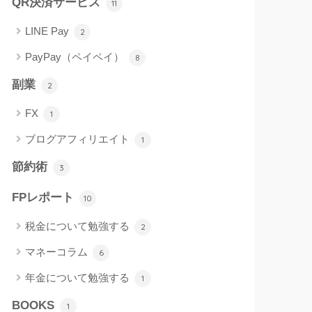
QR決済サービス
11
LINE Pay
2
PayPay（ペイペイ）
8
副業
2
FX
1
ブログアフィリエイト
1
節約術
3
FPレポート
10
税金について勉強する
2
マネーコラム
6
年金について勉強する
1
BOOKS
1