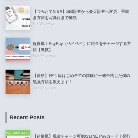
【つみたてNISA】SBI証券から楽天証券へ変更。手続
き方法を写真付きで解説
31685 views
超簡単！PayPay（ペイペイ）に現金をチャージする方
法【裏技】
30695 views
【資格】FP１級はじめ全ての試験に一発合格した僕の
勉強方法を教えます！
29507 views
Recent Posts
【超簡単】現金チャージ可能なLINE Payカード｜発行