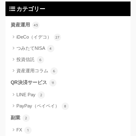
カテゴリー
資産運用
43
iDeCo（イデコ）
27
つみたてNISA
4
投資信託
6
資産運用コラム
6
QR決済サービス
11
LINE Pay
2
PayPay（ペイペイ）
8
副業
2
FX
1