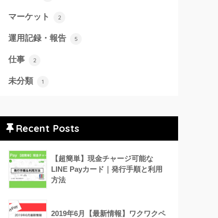
マーケット
2
運用記録・報告
5
仕事
2
未分類
1
Recent Posts
【超簡単】現金チャージ可能な
LINE Payカード｜発行手順と利用
方法
2019年6月【最新情報】ワクワクペ