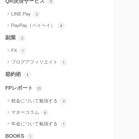
QR決済サービス
11
LINE Pay
2
PayPay（ペイペイ）
8
副業
2
FX
1
ブログアフィリエイト
1
節約術
3
FPレポート
10
税金について勉強する
2
マネーコラム
6
年金について勉強する
1
BOOKS
1