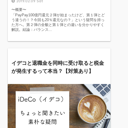
2019.02.09 Sat
〜概要〜
「PayPay100億円還元２弾が始まったけど、第１弾とど
う違うの！？今回も20％還元なの？」という疑問を持っ
た方へ。第２弾の全貌と第１弾との違いを分かりやすく
解説。結論：バランス...
イデコと退職金を同時に受け取ると税金
が発生するって本当？【対策あり】