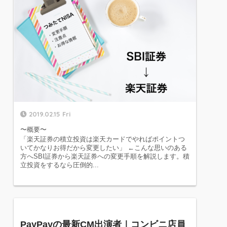
2019.02.15 Fri
〜概要〜
「楽天証券の積立投資は楽天カードでやればポイントつ
いてかなりお得だから変更したい」 ←こんな思いのある
方へSBI証券から楽天証券への変更手順を解説します。積
立投資をするなら圧倒的...
PayPayの最新CM出演者｜コンビニ店員