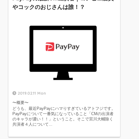
やコックのおじさんは誰！？
2019.02.11 Mon
〜概要〜
どうも、最近PayPayにハマりすぎているアトフジです。
PayPayについて一番気になっていること「CMの出演者
のキャラが濃い！！」ということ。そこで宮川大輔除く
共演者４人について...