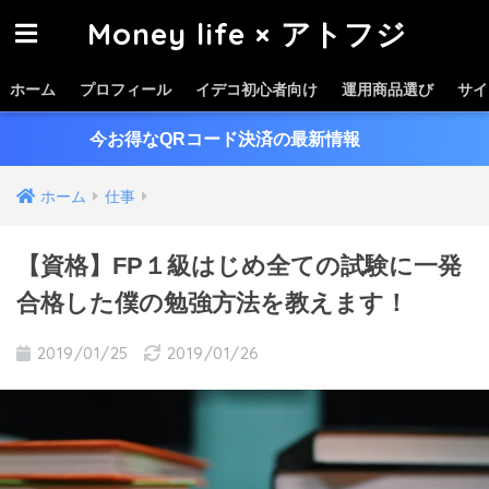
Money life × アトフジ
ホーム
プロフィール
イデコ初心者向け
運用商品選び
サイ
今お得なQRコード決済の最新情報
＞＞
ホーム
仕事
【資格】FP１級はじめ全ての試験に一発
合格した僕の勉強方法を教えます！
2019/01/25
2019/01/26