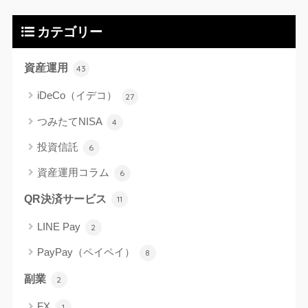
カテゴリー
資産運用
43
iDeCo（イデコ）
27
つみたてNISA
4
投資信託
6
資産運用コラム
6
QR決済サービス
11
LINE Pay
2
PayPay（ペイペイ）
8
副業
2
FX
1