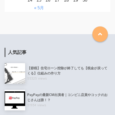
24
25
26
27
28
29
30
« 5月
人気記事
【節税】住宅ローン控除が終了しても【税金が戻って
くる】仕組みの作り方
55325 views
PayPayの最新CM出演者｜コンビニ店員やコックのお
じさんは誰！？
51934 views