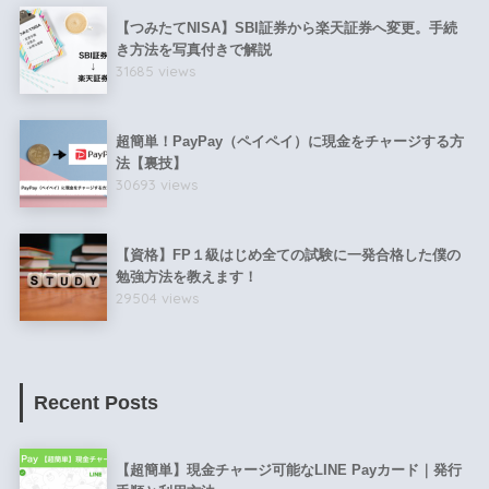
【つみたてNISA】SBI証券から楽天証券へ変更。手続
き方法を写真付きで解説
31685 views
超簡単！PayPay（ペイペイ）に現金をチャージする方
法【裏技】
30693 views
【資格】FP１級はじめ全ての試験に一発合格した僕の
勉強方法を教えます！
29504 views
Recent Posts
【超簡単】現金チャージ可能なLINE Payカード｜発行