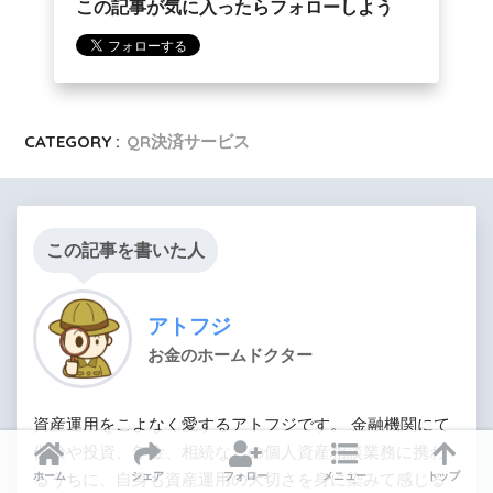
この記事が気に入ったらフォローしよう
CATEGORY :
QR決済サービス
この記事を書いた人
アトフジ
お金のホームドクター
資産運用をこよなく愛するアトフジです。 金融機関にて
保険や投資、年金、相続などの個人資産相談業務に携わ
るうちに、自身も資産運用の大切さを身に染みて感じる
ホーム
シェア
フォロー
メニュー
トップ