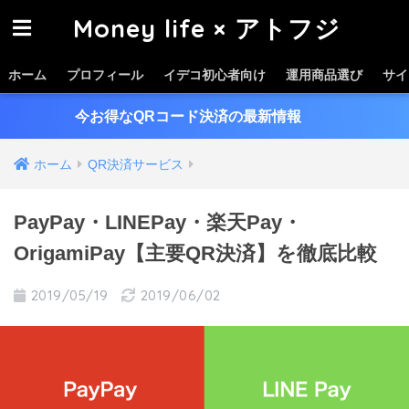
Money life × アトフジ
ホーム
プロフィール
イデコ初心者向け
運用商品選び
サイ
今お得なQRコード決済の最新情報
＞＞
ホーム
QR決済サービス
PayPay・LINEPay・楽天Pay・
OrigamiPay【主要QR決済】を徹底比較
2019/05/19
2019/06/02