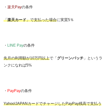
・
楽天Pay
の条件
「
楽天カード
」で支払った場合
に実質5％
・
LINE Pay
の条件
先月の利用額が10万円以上
で「
グリーンバッチ
」というラ
ンクになれば5%
・
PayPay
の条件
Yahoo!JAPANカードでチャージしたPayPay残高で支払う