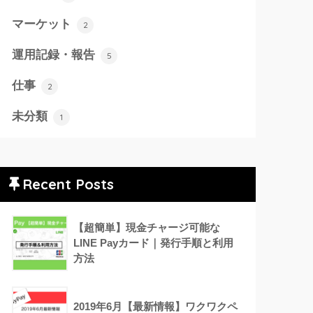
マーケット
2
運用記録・報告
5
仕事
2
未分類
1
Recent Posts
【超簡単】現金チャージ可能な
LINE Payカード｜発行手順と利用
方法
2019年6月【最新情報】ワクワクペ