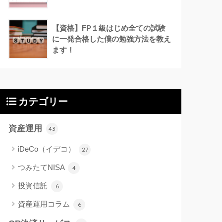
【資格】FP１級はじめ全ての試験
に一発合格した僕の勉強方法を教え
ます！
カテゴリー
資産運用
43
iDeCo（イデコ）
27
つみたてNISA
4
投資信託
6
資産運用コラム
6