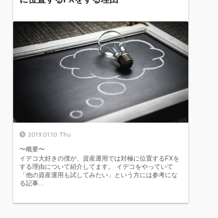
2019.01.10 Thu
〜概要〜
イデコ大好きの僕が、資産運用では対極に位置するFXを
する理由について紹介してます。 イデコをやっていて
「他の資産運用も試してみたい」という方には参考にな
る記事...