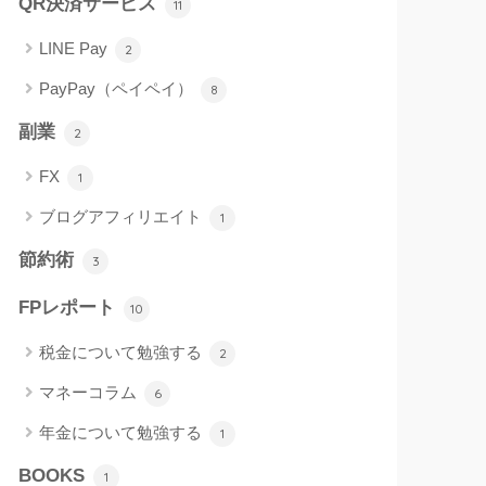
QR決済サービス
11
LINE Pay
2
PayPay（ペイペイ）
8
副業
2
FX
1
ブログアフィリエイト
1
節約術
3
FPレポート
10
税金について勉強する
2
マネーコラム
6
年金について勉強する
1
BOOKS
1