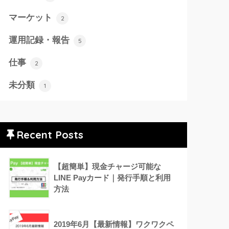
マーケット
2
運用記録・報告
5
仕事
2
未分類
1
Recent Posts
【超簡単】現金チャージ可能な
LINE Payカード｜発行手順と利用
方法
2019年6月【最新情報】ワクワクペ