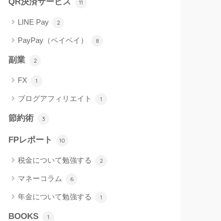
QR決済サービス
11
LINE Pay
2
PayPay（ペイペイ）
8
副業
2
FX
1
ブログアフィリエイト
1
節約術
3
FPレポート
10
税金について勉強する
2
マネーコラム
6
年金について勉強する
1
BOOKS
1