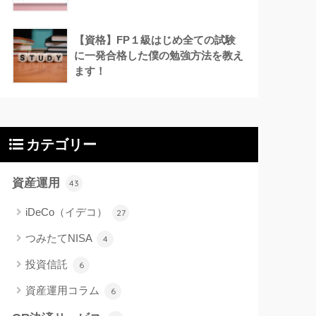
【資格】FP１級はじめ全ての試験
に一発合格した僕の勉強方法を教え
ます！
カテゴリー
資産運用
43
iDeCo（イデコ）
27
つみたてNISA
4
投資信託
6
資産運用コラム
6