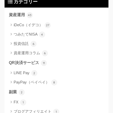
カテゴリー
資産運用
43
iDeCo（イデコ）
27
つみたてNISA
4
投資信託
6
資産運用コラム
6
QR決済サービス
11
LINE Pay
2
PayPay（ペイペイ）
8
副業
2
FX
1
ブログアフィリエイト
1