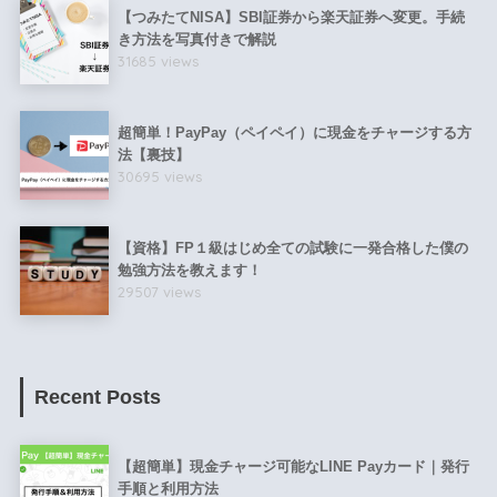
【つみたてNISA】SBI証券から楽天証券へ変更。手続
き方法を写真付きで解説
31685 views
超簡単！PayPay（ペイペイ）に現金をチャージする方
法【裏技】
30695 views
【資格】FP１級はじめ全ての試験に一発合格した僕の
勉強方法を教えます！
29507 views
Recent Posts
【超簡単】現金チャージ可能なLINE Payカード｜発行
手順と利用方法