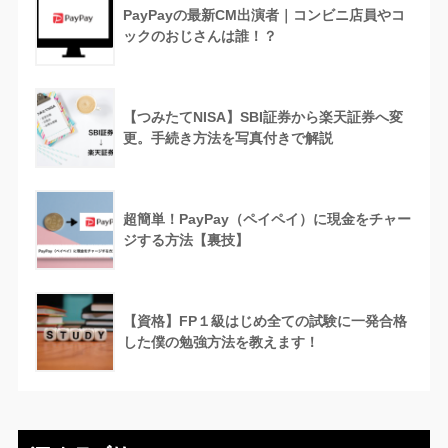
PayPayの最新CM出演者｜コンビニ店員やコ
ックのおじさんは誰！？
【つみたてNISA】SBI証券から楽天証券へ変
更。手続き方法を写真付きで解説
超簡単！PayPay（ペイペイ）に現金をチャー
ジする方法【裏技】
【資格】FP１級はじめ全ての試験に一発合格
した僕の勉強方法を教えます！