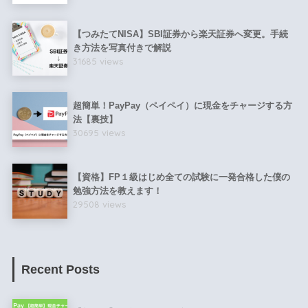
【つみたてNISA】SBI証券から楽天証券へ変更。手続
き方法を写真付きで解説
31685 views
超簡単！PayPay（ペイペイ）に現金をチャージする方
法【裏技】
30695 views
【資格】FP１級はじめ全ての試験に一発合格した僕の
勉強方法を教えます！
29508 views
Recent Posts