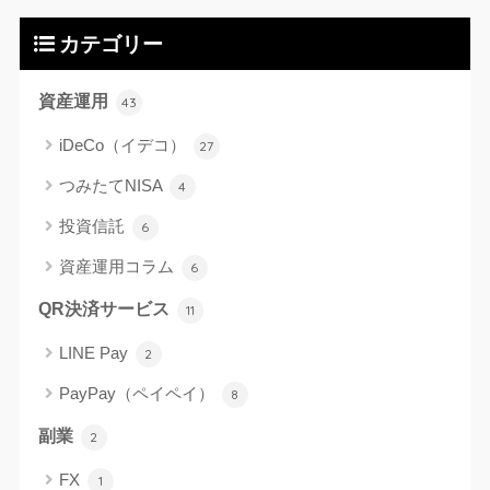
カテゴリー
資産運用
43
iDeCo（イデコ）
27
つみたてNISA
4
投資信託
6
資産運用コラム
6
QR決済サービス
11
LINE Pay
2
PayPay（ペイペイ）
8
副業
2
FX
1