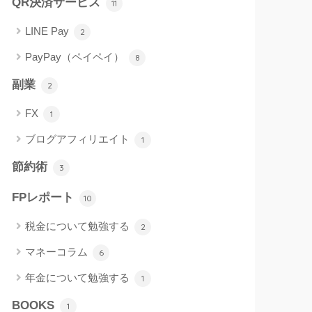
QR決済サービス
11
LINE Pay
2
PayPay（ペイペイ）
8
副業
2
FX
1
ブログアフィリエイト
1
節約術
3
FPレポート
10
税金について勉強する
2
マネーコラム
6
年金について勉強する
1
BOOKS
1