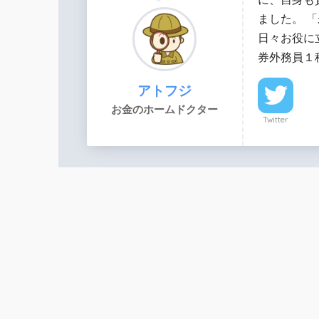
ました。 
日々お役に
券外務員１
アトフジ
お金のホームドクター
Twitter