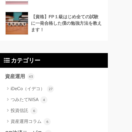
【資格】FP１級はじめ全ての試験
に一発合格した僕の勉強方法を教え
ます！
カテゴリー
資産運用
43
iDeCo（イデコ）
27
つみたてNISA
4
投資信託
6
資産運用コラム
6