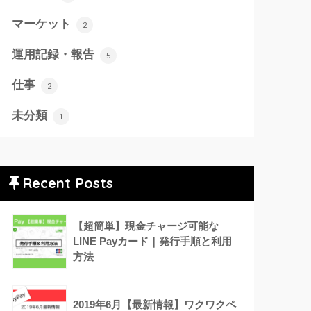
マーケット
2
運用記録・報告
5
仕事
2
未分類
1
Recent Posts
【超簡単】現金チャージ可能な
LINE Payカード｜発行手順と利用
方法
2019年6月【最新情報】ワクワクペ