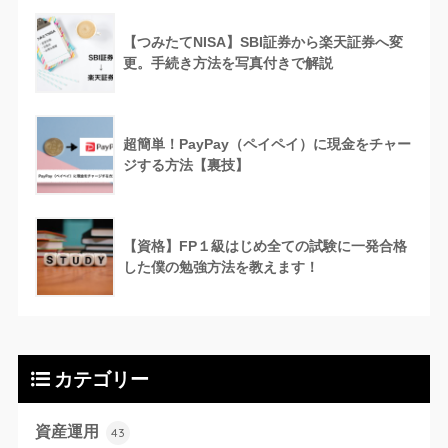
【つみたてNISA】SBI証券から楽天証券へ変
更。手続き方法を写真付きで解説
超簡単！PayPay（ペイペイ）に現金をチャー
ジする方法【裏技】
【資格】FP１級はじめ全ての試験に一発合格
した僕の勉強方法を教えます！
カテゴリー
資産運用
43