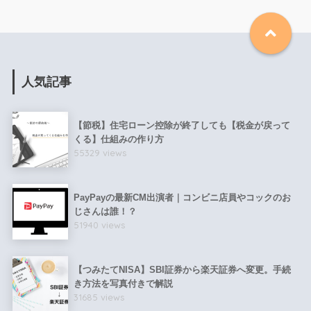
人気記事
【節税】住宅ローン控除が終了しても【税金が戻って
くる】仕組みの作り方
55329 views
PayPayの最新CM出演者｜コンビニ店員やコックのお
じさんは誰！？
51940 views
【つみたてNISA】SBI証券から楽天証券へ変更。手続
き方法を写真付きで解説
31685 views