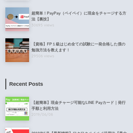
超簡単！PayPay（ペイペイ）に現金をチャージする方
法【裏技】
30695 views
【資格】FP１級はじめ全ての試験に一発合格した僕の
勉強方法を教えます！
29506 views
Recent Posts
【超簡単】現金チャージ可能なLINE Payカード｜発行
手順と利用方法
2019/06/08