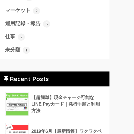
マーケット
2
運用記録・報告
5
仕事
2
未分類
1
Recent Posts
【超簡単】現金チャージ可能な
LINE Payカード｜発行手順と利用
方法
2019年6月【最新情報】ワクワクペ