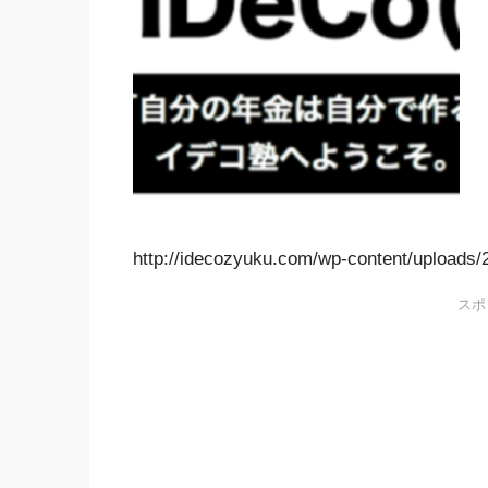
http://idecozyuku.com/wp-content/uploads
スポ