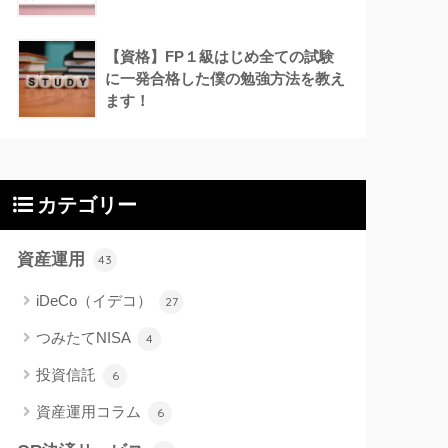
【資格】FP１級はじめ全ての試験
に一発合格した僕の勉強方法を教え
ます！
カテゴリー
資産運用
43
iDeCo（イデコ）
27
つみたてNISA
4
投資信託
6
資産運用コラム
6