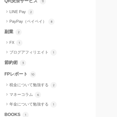
QR決済サービス
11
LINE Pay
2
PayPay（ペイペイ）
8
副業
2
FX
1
ブログアフィリエイト
1
節約術
3
FPレポート
10
税金について勉強する
2
マネーコラム
6
年金について勉強する
1
BOOKS
1