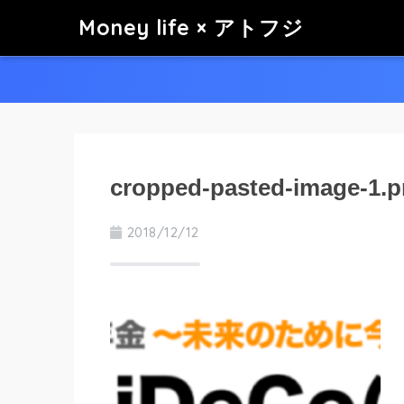
Money life × アトフジ
cropped-pasted-image-1.
2018/12/12