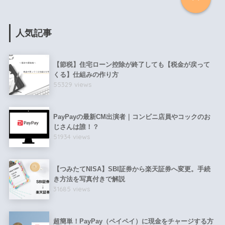
人気記事
【節税】住宅ローン控除が終了しても【税金が戻って
くる】仕組みの作り方
55329 views
PayPayの最新CM出演者｜コンビニ店員やコックのお
じさんは誰！？
51934 views
【つみたてNISA】SBI証券から楽天証券へ変更。手続
き方法を写真付きで解説
31685 views
超簡単！PayPay（ペイペイ）に現金をチャージする方