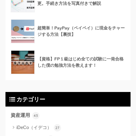
更。手続き方法を写真付きで解説
超簡単！PayPay（ペイペイ）に現金をチャー
ジする方法【裏技】
【資格】FP１級はじめ全ての試験に一発合格
した僕の勉強方法を教えます！
カテゴリー
資産運用
43
iDeCo（イデコ）
27