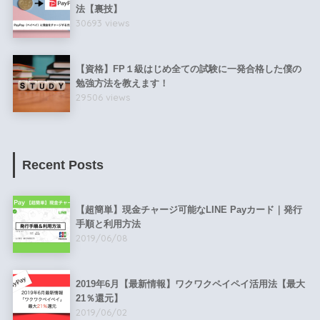
法【裏技】
30693 views
【資格】FP１級はじめ全ての試験に一発合格した僕の
勉強方法を教えます！
29506 views
Recent Posts
【超簡単】現金チャージ可能なLINE Payカード｜発行
手順と利用方法
2019/06/08
2019年6月【最新情報】ワクワクペイペイ活用法【最大
21％還元】
2019/06/02