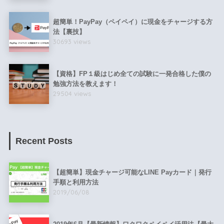
超簡単！PayPay（ペイペイ）に現金をチャージする方
法【裏技】
30693 views
【資格】FP１級はじめ全ての試験に一発合格した僕の
勉強方法を教えます！
29504 views
Recent Posts
【超簡単】現金チャージ可能なLINE Payカード｜発行
手順と利用方法
2019/06/08