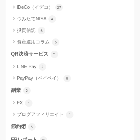
iDeCo（イデコ）
27
つみたてNISA
4
投資信託
6
資産運用コラム
6
QR決済サービス
11
LINE Pay
2
PayPay（ペイペイ）
8
副業
2
FX
1
ブログアフィリエイト
1
節約術
3
FPレポート
10