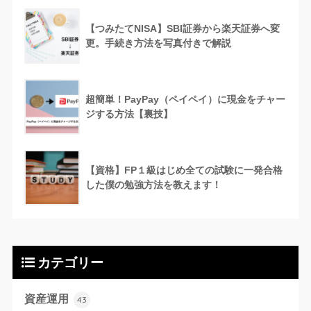
【つみたてNISA】SBI証券から楽天証券へ変
更。手続き方法を写真付きで解説
超簡単！PayPay（ペイペイ）に現金をチャー
ジする方法【裏技】
【資格】FP１級はじめ全ての試験に一発合格
した僕の勉強方法を教えます！
カテゴリー
資産運用
43