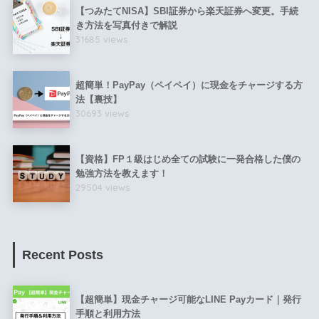
【つみたてNISA】SBI証券から楽天証券へ変更。手続
き方法を写真付きで解説
31685 views
超簡単！PayPay（ペイペイ）に現金をチャージする方
法【裏技】
30693 views
【資格】FP１級はじめ全ての試験に一発合格した僕の
勉強方法を教えます！
29504 views
Recent Posts
【超簡単】現金チャージ可能なLINE Payカード｜発行
手順と利用方法