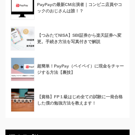
PayPayの最新CM出演者｜コンビニ店員やコ
ックのおじさんは誰！？
【つみたてNISA】SBI証券から楽天証券へ変
更。手続き方法を写真付きで解説
超簡単！PayPay（ペイペイ）に現金をチャー
ジする方法【裏技】
【資格】FP１級はじめ全ての試験に一発合格
した僕の勉強方法を教えます！