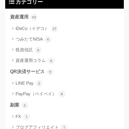
カテゴリー
資産運用
43
iDeCo（イデコ）
27
つみたてNISA
4
投資信託
6
資産運用コラム
6
QR決済サービス
11
LINE Pay
2
PayPay（ペイペイ）
8
副業
2
FX
1
ブログアフィリエイト
1