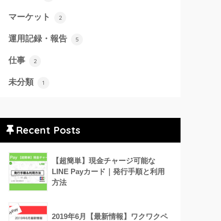
マーケット
2
運用記録・報告
5
仕事
2
未分類
1
Recent Posts
【超簡単】現金チャージ可能な
LINE Payカード｜発行手順と利用
方法
2019年6月【最新情報】ワクワクペ