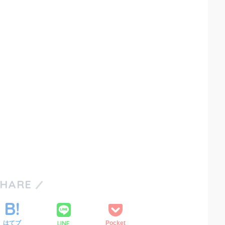
SHARE
LINE
はてブ
Pocket