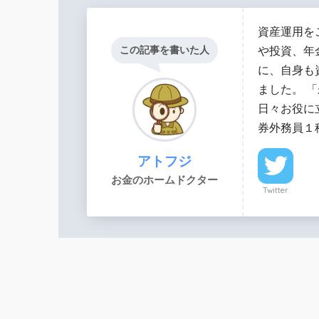
資産運用を
この記事を書いた人
や投資、年
に、自身も
ました。 
日々お役に
券外務員１
アトフジ
お金のホームドクター
Twitter