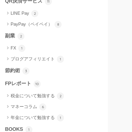
QR決済サービス
11
LINE Pay
2
PayPay（ペイペイ）
8
副業
2
FX
1
ブログアフィリエイト
1
節約術
3
FPレポート
10
税金について勉強する
2
マネーコラム
6
年金について勉強する
1
BOOKS
1