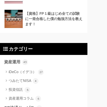
【資格】FP１級はじめ全ての試験
に一発合格した僕の勉強方法を教え
ます！
カテゴリー
資産運用
43
iDeCo（イデコ）
27
つみたてNISA
4
投資信託
6
資産運用コラム
6