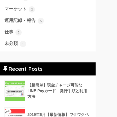
マーケット
2
運用記録・報告
5
仕事
2
未分類
1
Recent Posts
【超簡単】現金チャージ可能な
LINE Payカード｜発行手順と利用
方法
2019年6月【最新情報】ワクワクペ