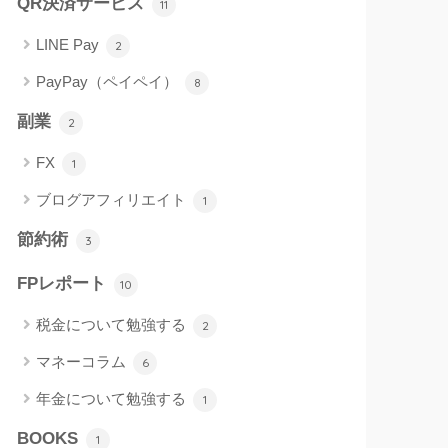
QR決済サービス
11
LINE Pay
2
PayPay（ペイペイ）
8
副業
2
FX
1
ブログアフィリエイト
1
節約術
3
FPレポート
10
税金について勉強する
2
マネーコラム
6
年金について勉強する
1
BOOKS
1