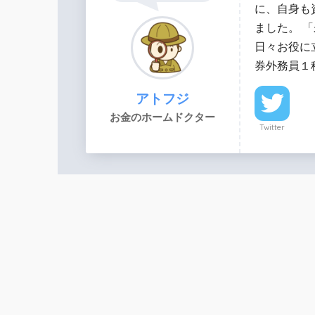
に、自身も
ました。 
日々お役に
券外務員１
アトフジ
お金のホームドクター
Twitter