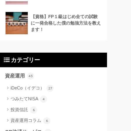
【資格】FP１級はじめ全ての試験
に一発合格した僕の勉強方法を教え
ます！
カテゴリー
資産運用
43
iDeCo（イデコ）
27
つみたてNISA
4
投資信託
6
資産運用コラム
6