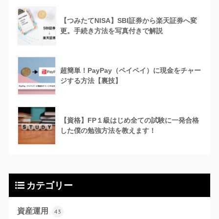
【つみたてNISA】SBI証券から楽天証券へ変
更。手続き方法を写真付きで解説
超簡単！PayPay（ペイペイ）に現金をチャー
ジする方法【裏技】
【資格】FP１級はじめ全ての試験に一発合格
した僕の勉強方法を教えます！
カテゴリー
資産運用
43