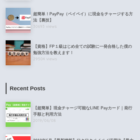
超簡単！PayPay（ペイペイ）に現金をチャージする方
法【裏技】
30693 views
【資格】FP１級はじめ全ての試験に一発合格した僕の
勉強方法を教えます！
29504 views
Recent Posts
【超簡単】現金チャージ可能なLINE Payカード｜発行
手順と利用方法
2019/06/08