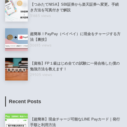
【つみたてNISA】SBI証券から楽天証券へ変更。手続
き方法を写真付きで解説
31685 views
超簡単！PayPay（ペイペイ）に現金をチャージする方
法【裏技】
30693 views
【資格】FP１級はじめ全ての試験に一発合格した僕の
勉強方法を教えます！
29505 views
Recent Posts
【超簡単】現金チャージ可能なLINE Payカード｜発行
手順と利用方法