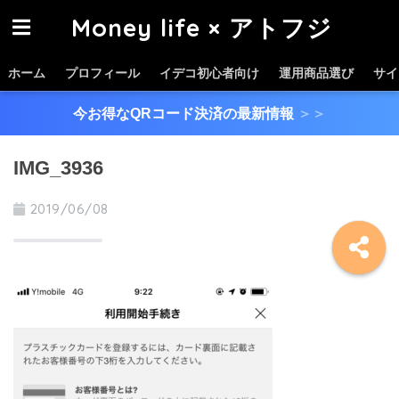
Money life × アトフジ
ホーム
プロフィール
イデコ初心者向け
運用商品選び
サイ
今お得なQRコード決済の最新情報
＞＞
IMG_3936
2019/06/08