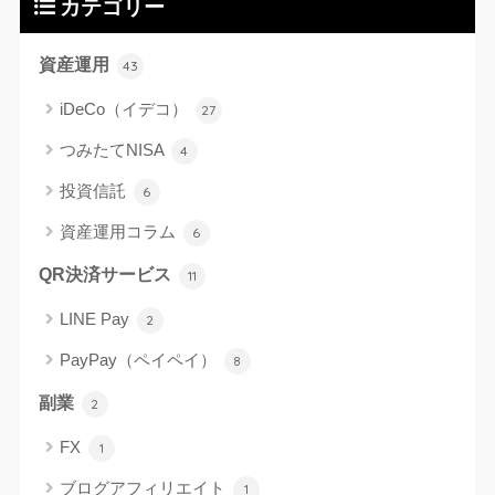
カテゴリー
資産運用
43
iDeCo（イデコ）
27
つみたてNISA
4
投資信託
6
資産運用コラム
6
QR決済サービス
11
LINE Pay
2
PayPay（ペイペイ）
8
副業
2
FX
1
ブログアフィリエイト
1