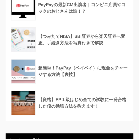
PayPayの最新CM出演者｜コンビニ店員やコ
ックのおじさんは誰！？
【つみたてNISA】SBI証券から楽天証券へ変
更。手続き方法を写真付きで解説
超簡単！PayPay（ペイペイ）に現金をチャー
ジする方法【裏技】
【資格】FP１級はじめ全ての試験に一発合格
した僕の勉強方法を教えます！