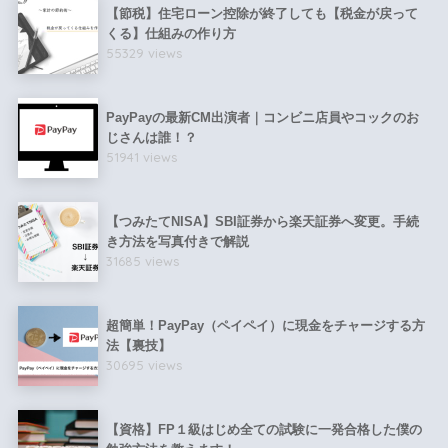
【節税】住宅ローン控除が終了しても【税金が戻って
くる】仕組みの作り方
55329 views
PayPayの最新CM出演者｜コンビニ店員やコックのお
じさんは誰！？
51941 views
【つみたてNISA】SBI証券から楽天証券へ変更。手続
き方法を写真付きで解説
31685 views
超簡単！PayPay（ペイペイ）に現金をチャージする方
法【裏技】
30695 views
【資格】FP１級はじめ全ての試験に一発合格した僕の