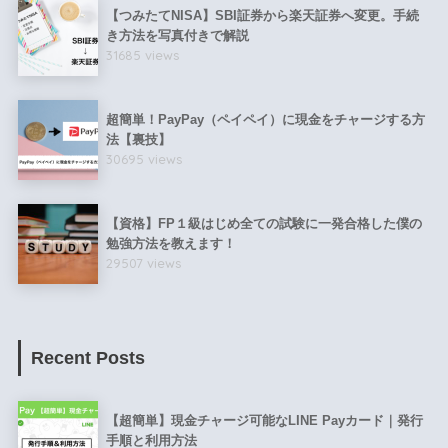
【つみたてNISA】SBI証券から楽天証券へ変更。手続
き方法を写真付きで解説
31685 views
超簡単！PayPay（ペイペイ）に現金をチャージする方
法【裏技】
30695 views
【資格】FP１級はじめ全ての試験に一発合格した僕の
勉強方法を教えます！
29507 views
Recent Posts
【超簡単】現金チャージ可能なLINE Payカード｜発行
手順と利用方法