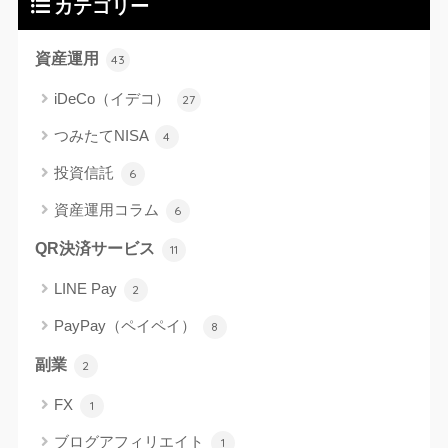
カテゴリー
資産運用
43
iDeCo（イデコ）
27
つみたてNISA
4
投資信託
6
資産運用コラム
6
QR決済サービス
11
LINE Pay
2
PayPay（ペイペイ）
8
副業
2
FX
1
ブログアフィリエイト
1