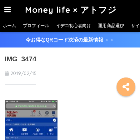
Money life × アトフジ
ホーム
プロフィール
イデコ初心者向け
運用商品選び
サイ
今お得なQRコード決済の最新情報
＞＞
IMG_3474
2019/02/15