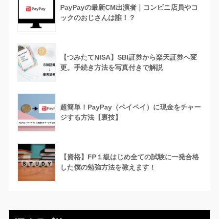
PayPayの最新CM出演者｜コンビニ店員やコ
ックのおじさんは誰！？
【つみたてNISA】SBI証券から楽天証券へ変
更。手続き方法を写真付きで解説
超簡単！PayPay（ペイペイ）に現金をチャー
ジする方法【裏技】
【資格】FP１級はじめ全ての試験に一発合格
した僕の勉強方法を教えます！