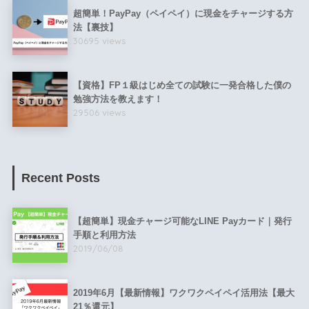
超簡単！PayPay（ペイペイ）に現金をチャージする方
法【裏技】
30695 views
【資格】FP１級はじめ全ての試験に一発合格した僕の
勉強方法を教えます！
29506 views
Recent Posts
【超簡単】現金チャージ可能なLINE Payカード｜発行
手順と利用方法
2019/06/08
2019年6月【最新情報】ワクワクペイペイ活用法【最大
21％還元】