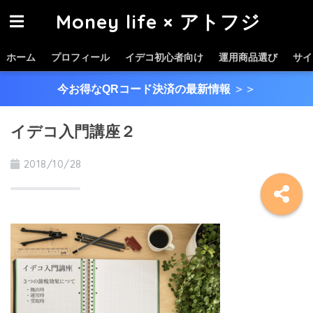
Money life × アトフジ
ホーム
プロフィール
イデコ初心者向け
運用商品選び
サイ
今お得なQRコード決済の最新情報
＞＞
イデコ入門講座２
2018/10/28