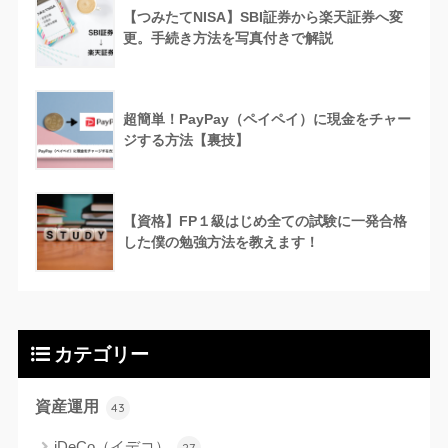
【つみたてNISA】SBI証券から楽天証券へ変
更。手続き方法を写真付きで解説
超簡単！PayPay（ペイペイ）に現金をチャー
ジする方法【裏技】
【資格】FP１級はじめ全ての試験に一発合格
した僕の勉強方法を教えます！
カテゴリー
資産運用
43
iDeCo（イデコ）
27