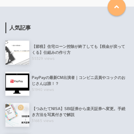
人気記事
【節税】住宅ローン控除が終了しても【税金が戻って
くる】仕組みの作り方
55329 views
PayPayの最新CM出演者｜コンビニ店員やコックのお
じさんは誰！？
51940 views
【つみたてNISA】SBI証券から楽天証券へ変更。手続
き方法を写真付きで解説
31685 views