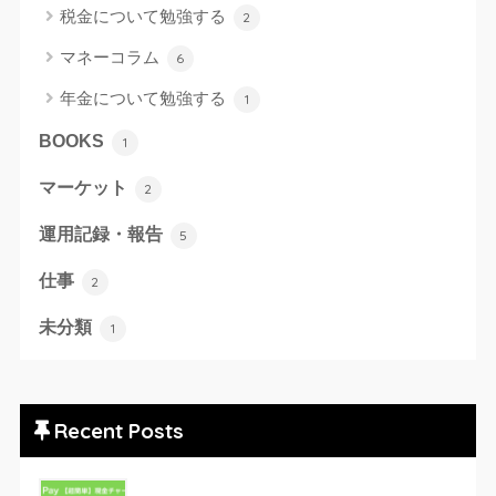
税金について勉強する
2
マネーコラム
6
年金について勉強する
1
BOOKS
1
マーケット
2
運用記録・報告
5
仕事
2
未分類
1
Recent Posts