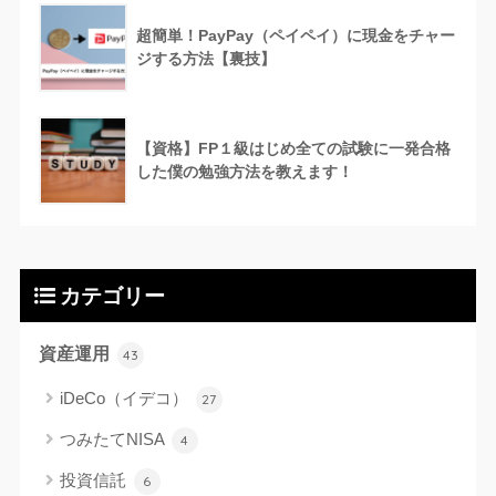
超簡単！PayPay（ペイペイ）に現金をチャー
ジする方法【裏技】
【資格】FP１級はじめ全ての試験に一発合格
した僕の勉強方法を教えます！
カテゴリー
資産運用
43
iDeCo（イデコ）
27
つみたてNISA
4
投資信託
6