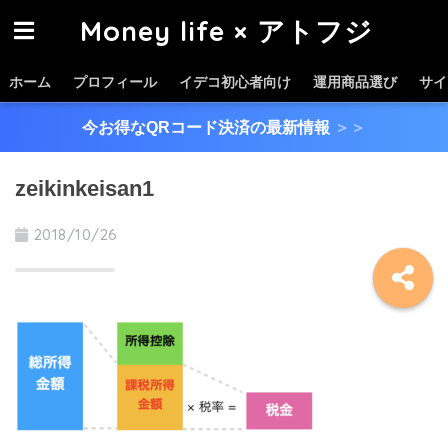
Money life × アトフジ
ホーム
プロフィール
イデコ初心者向け
運用商品選び
サイ
今お得なQRコード決済の最新情報
＞＞
zeikinkeisan1
2018/10/26