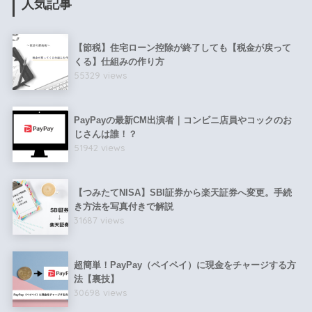
人気記事
【節税】住宅ローン控除が終了しても【税金が戻って
くる】仕組みの作り方
55329 views
PayPayの最新CM出演者｜コンビニ店員やコックのお
じさんは誰！？
51942 views
【つみたてNISA】SBI証券から楽天証券へ変更。手続
き方法を写真付きで解説
31687 views
超簡単！PayPay（ペイペイ）に現金をチャージする方
法【裏技】
30698 views