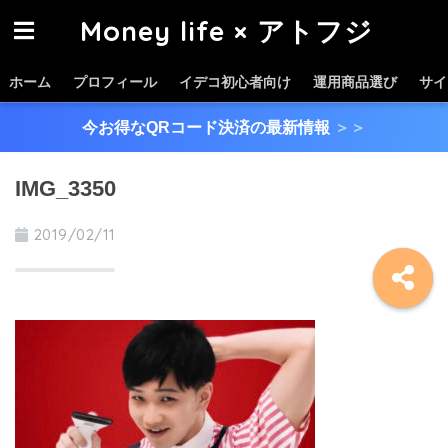
Money life × アトフジ
ホーム
プロフィール
イデコ初心者向け
運用商品選び
サイ
今お得なQRコード決済の最新情報
＞＞
IMG_3350
2019/02/11