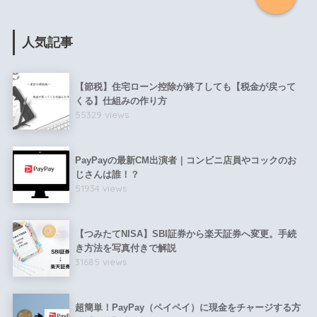
人気記事
【節税】住宅ローン控除が終了しても【税金が戻って
くる】仕組みの作り方
55329 views
PayPayの最新CM出演者｜コンビニ店員やコックのお
じさんは誰！？
51934 views
【つみたてNISA】SBI証券から楽天証券へ変更。手続
き方法を写真付きで解説
31685 views
超簡単！PayPay（ペイペイ）に現金をチャージする方