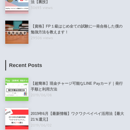
法【裏技】
30693 views
【資格】FP１級はじめ全ての試験に一発合格した僕の
勉強方法を教えます！
29506 views
Recent Posts
【超簡単】現金チャージ可能なLINE Payカード｜発行
手順と利用方法
2019/06/08
2019年6月【最新情報】ワクワクペイペイ活用法【最大
21％還元】
2019/06/02