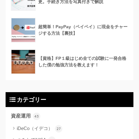
更。手続き方法を写真付きで解説
超簡単！PayPay（ペイペイ）に現金をチャー
ジする方法【裏技】
【資格】FP１級はじめ全ての試験に一発合格
した僕の勉強方法を教えます！
カテゴリー
資産運用
43
iDeCo（イデコ）
27