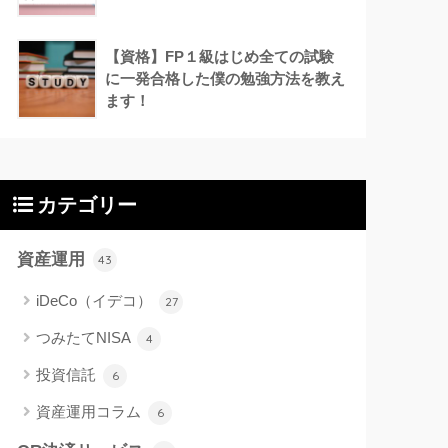
【資格】FP１級はじめ全ての試験
に一発合格した僕の勉強方法を教え
ます！
カテゴリー
資産運用
43
iDeCo（イデコ）
27
つみたてNISA
4
投資信託
6
資産運用コラム
6