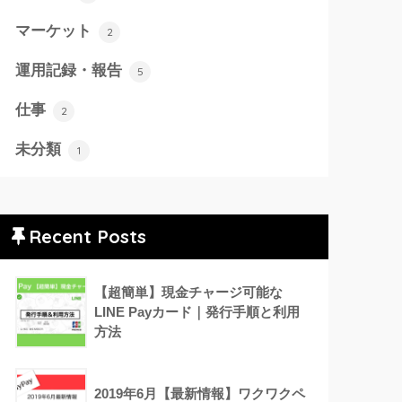
マーケット
2
運用記録・報告
5
仕事
2
未分類
1
Recent Posts
【超簡単】現金チャージ可能な
LINE Payカード｜発行手順と利用
方法
2019年6月【最新情報】ワクワクペ