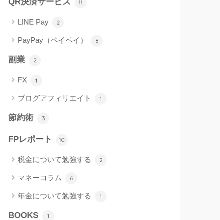
QR決済サービス
11
LINE Pay
2
PayPay（ペイペイ）
8
副業
2
FX
1
ブログアフィリエイト
1
節約術
3
FPレポート
10
税金について勉強する
2
マネーコラム
6
年金について勉強する
1
BOOKS
1