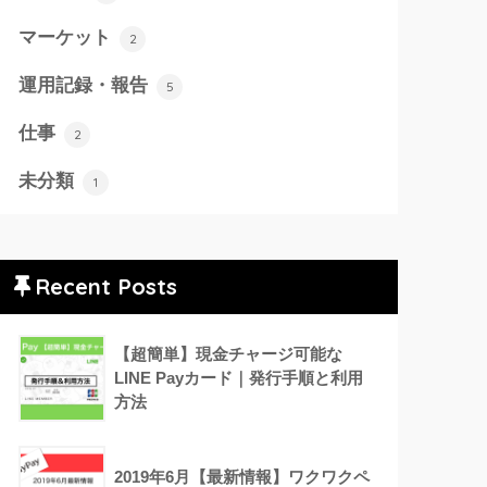
マーケット
2
運用記録・報告
5
仕事
2
未分類
1
Recent Posts
【超簡単】現金チャージ可能な
LINE Payカード｜発行手順と利用
方法
2019年6月【最新情報】ワクワクペ