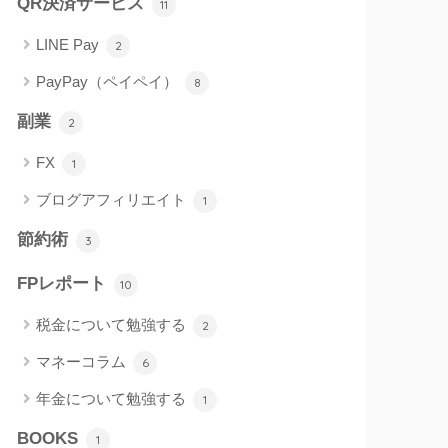
QR決済サービス
11
LINE Pay
2
PayPay（ペイペイ）
8
副業
2
FX
1
ブログアフィリエイト
1
節約術
3
FPレポート
10
税金について勉強する
2
マネーコラム
6
年金について勉強する
1
BOOKS
1