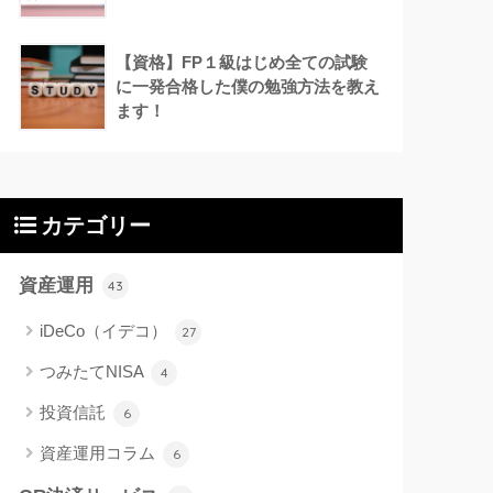
【資格】FP１級はじめ全ての試験
に一発合格した僕の勉強方法を教え
ます！
カテゴリー
資産運用
43
iDeCo（イデコ）
27
つみたてNISA
4
投資信託
6
資産運用コラム
6