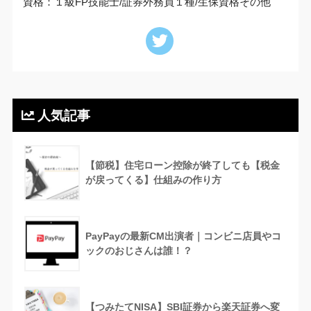
資格：１級FP技能士/証券外務員１種/生保資格その他
人気記事
【節税】住宅ローン控除が終了しても【税金
が戻ってくる】仕組みの作り方
PayPayの最新CM出演者｜コンビニ店員やコ
ックのおじさんは誰！？
【つみたてNISA】SBI証券から楽天証券へ変