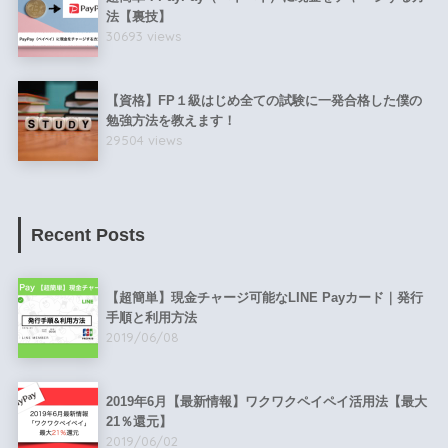
法【裏技】
30693 views
【資格】FP１級はじめ全ての試験に一発合格した僕の
勉強方法を教えます！
29504 views
Recent Posts
【超簡単】現金チャージ可能なLINE Payカード｜発行
手順と利用方法
2019/06/08
2019年6月【最新情報】ワクワクペイペイ活用法【最大
21％還元】
2019/06/02