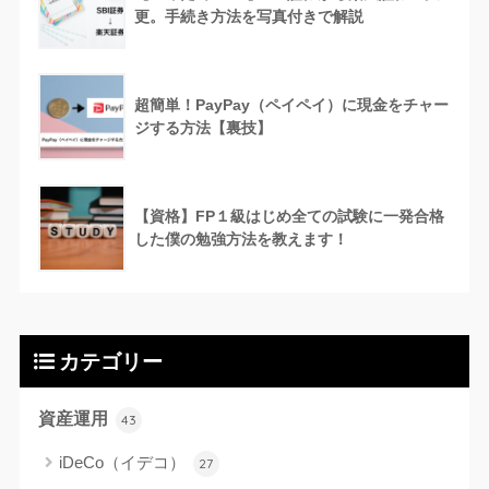
更。手続き方法を写真付きで解説
超簡単！PayPay（ペイペイ）に現金をチャー
ジする方法【裏技】
【資格】FP１級はじめ全ての試験に一発合格
した僕の勉強方法を教えます！
カテゴリー
資産運用
43
iDeCo（イデコ）
27