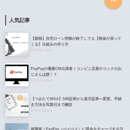
人気記事
【節税】住宅ローン控除が終了しても【税金が戻って
くる】仕組みの作り方
55325 views
PayPayの最新CM出演者｜コンビニ店員やコックのお
じさんは誰！？
51934 views
【つみたてNISA】SBI証券から楽天証券へ変更。手続
き方法を写真付きで解説
31685 views
超簡単！PayPay（ペイペイ）に現金をチャージする方