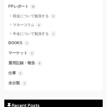
FPレポート
10
税金について勉強する
2
マネーコラム
6
年金について勉強する
1
BOOKS
1
マーケット
2
運用記録・報告
5
仕事
2
未分類
1
Recent Posts