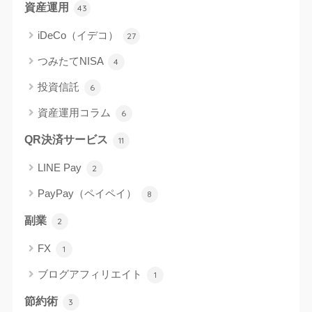
資産運用
43
iDeCo（イデコ）
27
つみたてNISA
4
投資信託
6
資産運用コラム
6
QR決済サービス
11
LINE Pay
2
PayPay（ペイペイ）
8
副業
2
FX
1
ブログアフィリエイト
1
節約術
3