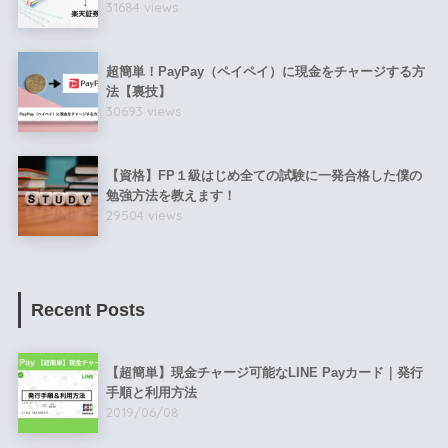
31684 views
超簡単！PayPay（ペイペイ）に現金をチャージする方
法【裏技】
30693 views
【資格】FP１級はじめ全ての試験に一発合格した僕の
勉強方法を教えます！
29504 views
Recent Posts
【超簡単】現金チャージ可能なLINE Payカード｜発行
手順と利用方法
2019/06/08