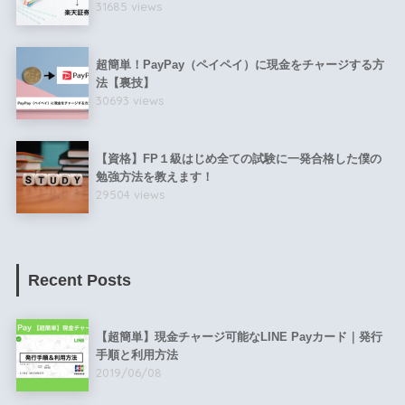
31685 views
超簡単！PayPay（ペイペイ）に現金をチャージする方
法【裏技】
30693 views
【資格】FP１級はじめ全ての試験に一発合格した僕の
勉強方法を教えます！
29504 views
Recent Posts
【超簡単】現金チャージ可能なLINE Payカード｜発行
手順と利用方法
2019/06/08