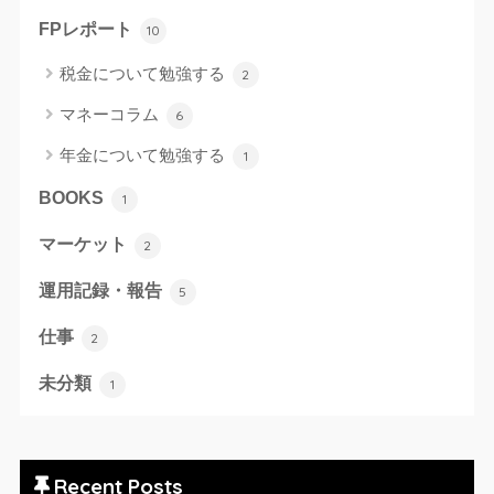
FPレポート
10
税金について勉強する
2
マネーコラム
6
年金について勉強する
1
BOOKS
1
マーケット
2
運用記録・報告
5
仕事
2
未分類
1
Recent Posts