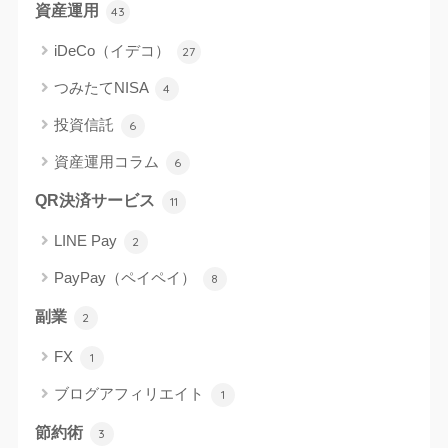
資産運用
43
iDeCo（イデコ）
27
つみたてNISA
4
投資信託
6
資産運用コラム
6
QR決済サービス
11
LINE Pay
2
PayPay（ペイペイ）
8
副業
2
FX
1
ブログアフィリエイト
1
節約術
3