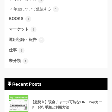
年金について勉強する
1
BOOKS
1
マーケット
2
運用記録・報告
5
仕事
2
未分類
1
Recent Posts
【超簡単】現金チャージ可能なLINE Payカー
ド｜発行手順と利用方法