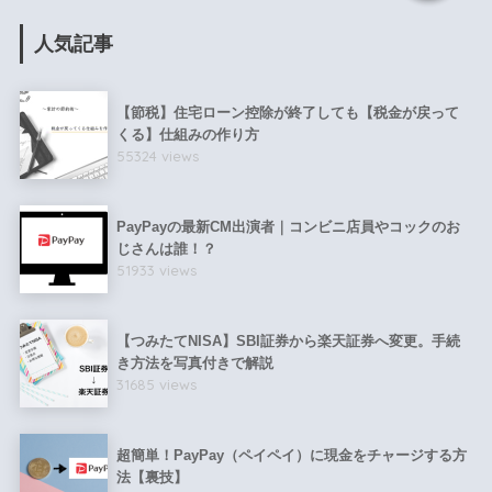
人気記事
【節税】住宅ローン控除が終了しても【税金が戻って
くる】仕組みの作り方
55324 views
PayPayの最新CM出演者｜コンビニ店員やコックのお
じさんは誰！？
51933 views
【つみたてNISA】SBI証券から楽天証券へ変更。手続
き方法を写真付きで解説
31685 views
超簡単！PayPay（ペイペイ）に現金をチャージする方
法【裏技】