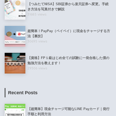
【つみたてNISA】SBI証券から楽天証券へ変更。手続
き方法を写真付きで解説
31685 views
超簡単！PayPay（ペイペイ）に現金をチャージする方
法【裏技】
30695 views
【資格】FP１級はじめ全ての試験に一発合格した僕の
勉強方法を教えます！
29506 views
Recent Posts
【超簡単】現金チャージ可能なLINE Payカード｜発行
手順と利用方法