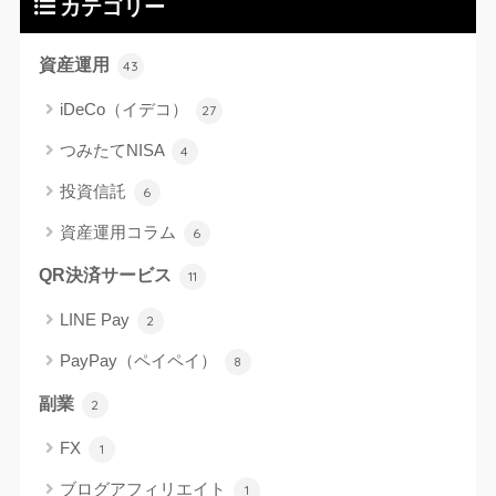
カテゴリー
資産運用
43
iDeCo（イデコ）
27
つみたてNISA
4
投資信託
6
資産運用コラム
6
QR決済サービス
11
LINE Pay
2
PayPay（ペイペイ）
8
副業
2
FX
1
ブログアフィリエイト
1