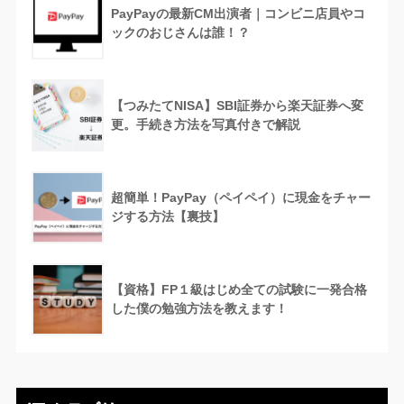
PayPayの最新CM出演者｜コンビニ店員やコ
ックのおじさんは誰！？
【つみたてNISA】SBI証券から楽天証券へ変
更。手続き方法を写真付きで解説
超簡単！PayPay（ペイペイ）に現金をチャー
ジする方法【裏技】
【資格】FP１級はじめ全ての試験に一発合格
した僕の勉強方法を教えます！