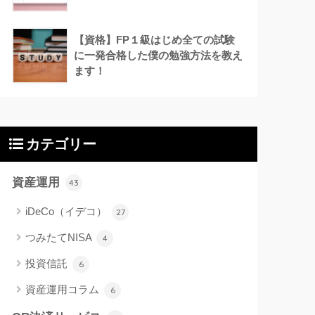
【資格】FP１級はじめ全ての試験
に一発合格した僕の勉強方法を教え
ます！
カテゴリー
資産運用
43
iDeCo（イデコ）
27
つみたてNISA
4
投資信託
6
資産運用コラム
6