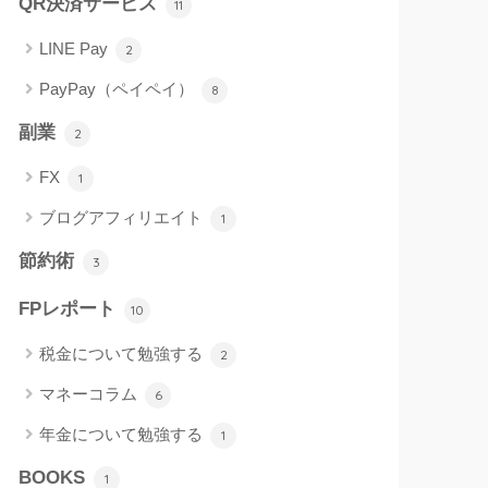
QR決済サービス
11
LINE Pay
2
PayPay（ペイペイ）
8
副業
2
FX
1
ブログアフィリエイト
1
節約術
3
FPレポート
10
税金について勉強する
2
マネーコラム
6
年金について勉強する
1
BOOKS
1