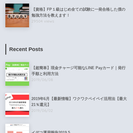
【資格】FP１級はじめ全ての試験に一発合格した僕の
勉強方法を教えます！
29504 views
Recent Posts
【超簡単】現金チャージ可能なLINE Payカード｜発行
手順と利用方法
2019/06/08
2019年6月【最新情報】ワクワクペイペイ活用法【最大
21％還元】
2019/06/02
イデコ運用報告2019.5