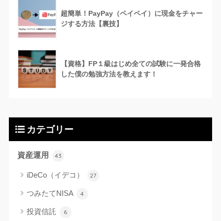
超簡単！PayPay（ペイペイ）に現金をチャー
ジする方法【裏技】
【資格】FP１級はじめ全ての試験に一発合格
した僕の勉強方法を教えます！
カテゴリー
資産運用
43
iDeCo（イデコ）
27
つみたてNISA
4
投資信託
6