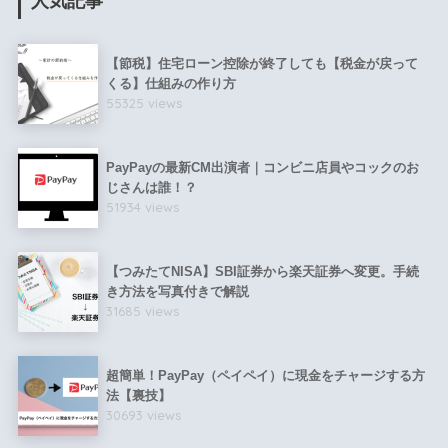
人気記事
【節税】住宅ローン控除が終了しても【税金が戻って
くる】仕組みの作り方
55325 views
PayPayの最新CM出演者｜コンビニ店員やコックのお
じさんは誰！？
51934 views
【つみたてNISA】SBI証券から楽天証券へ変更。手続
き方法を写真付きで解説
31685 views
超簡単！PayPay（ペイペイ）に現金をチャージする方
法【裏技】
30693 views