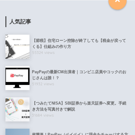
人気記事
【節税】住宅ローン控除が終了しても【税金が戻って
くる】仕組みの作り方
55324 views
PayPayの最新CM出演者｜コンビニ店員やコックのお
じさんは誰！？
51932 views
【つみたてNISA】SBI証券から楽天証券へ変更。手続
き方法を写真付きで解説
31684 views
超簡単！PayPay（ペイペイ）に現金をチャージする方