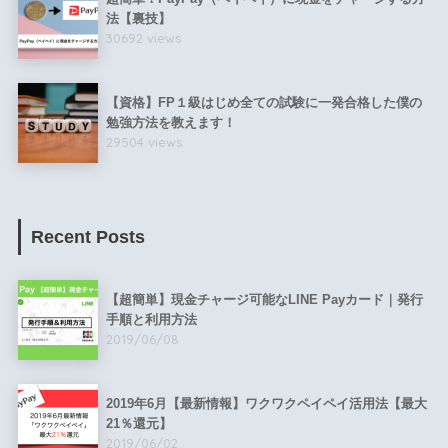
法【裏技】
30692 views
【資格】FP１級はじめ全ての試験に一発合格した僕の
勉強方法を教えます！
29504 views
Recent Posts
【超簡単】現金チャージ可能なLINE Payカード｜発行
手順と利用方法
2019/06/08
2019年6月【最新情報】ワクワクペイペイ活用法【最大
21％還元】
2019/06/02