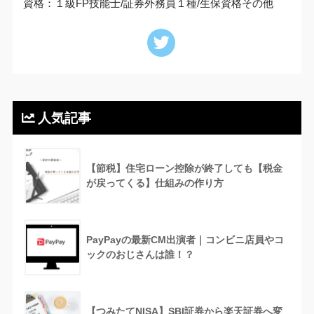
資格：１級FP技能士/証券外務員１種/生保資格その他
人気記事
【節税】住宅ローン控除が終了しても【税金
が戻ってくる】仕組みの作り方
PayPayの最新CM出演者｜コンビニ店員やコ
ックのおじさんは誰！？
【つみたてNISA】SBI証券から楽天証券へ変