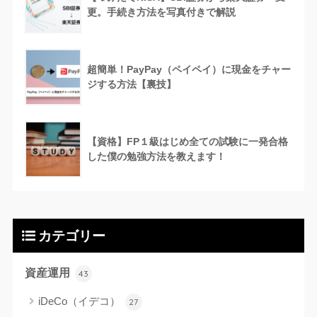
更。手続き方法を写真付きで解説
超簡単！PayPay（ペイペイ）に現金をチャー
ジする方法【裏技】
【資格】FP１級はじめ全ての試験に一発合格
した僕の勉強方法を教えます！
カテゴリー
資産運用
43
iDeCo（イデコ）
27