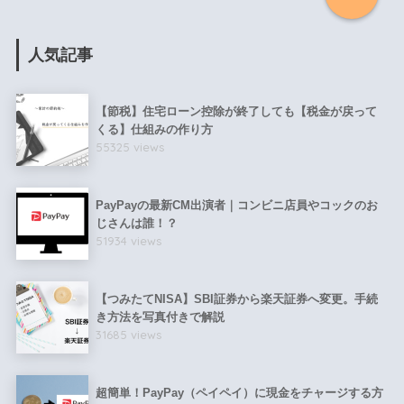
人気記事
【節税】住宅ローン控除が終了しても【税金が戻って
くる】仕組みの作り方
55325 views
PayPayの最新CM出演者｜コンビニ店員やコックのお
じさんは誰！？
51934 views
【つみたてNISA】SBI証券から楽天証券へ変更。手続
き方法を写真付きで解説
31685 views
超簡単！PayPay（ペイペイ）に現金をチャージする方