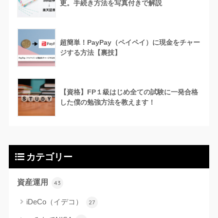
更。手続き方法を写真付きで解説
超簡単！PayPay（ペイペイ）に現金をチャー
ジする方法【裏技】
【資格】FP１級はじめ全ての試験に一発合格
した僕の勉強方法を教えます！
カテゴリー
資産運用
43
iDeCo（イデコ）
27