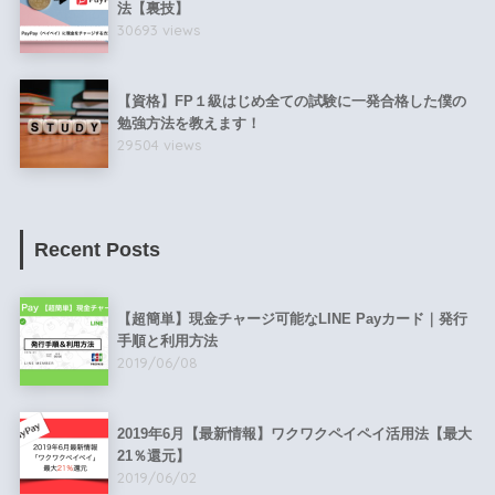
法【裏技】
30693 views
【資格】FP１級はじめ全ての試験に一発合格した僕の
勉強方法を教えます！
29504 views
Recent Posts
【超簡単】現金チャージ可能なLINE Payカード｜発行
手順と利用方法
2019/06/08
2019年6月【最新情報】ワクワクペイペイ活用法【最大
21％還元】
2019/06/02