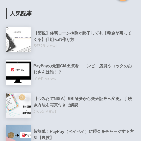
人気記事
【節税】住宅ローン控除が終了しても【税金が戻って
くる】仕組みの作り方
55329 views
PayPayの最新CM出演者｜コンビニ店員やコックのお
じさんは誰！？
51941 views
【つみたてNISA】SBI証券から楽天証券へ変更。手続
き方法を写真付きで解説
31685 views
超簡単！PayPay（ペイペイ）に現金をチャージする方
法【裏技】