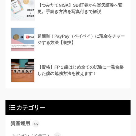
【つみたてNISA】SBI証券から楽天証券へ変
更。手続き方法を写真付きで解説
超簡単！PayPay（ペイペイ）に現金をチャー
ジする方法【裏技】
【資格】FP１級はじめ全ての試験に一発合格
した僕の勉強方法を教えます！
カテゴリー
資産運用
43
iDeCo（イデコ）
27