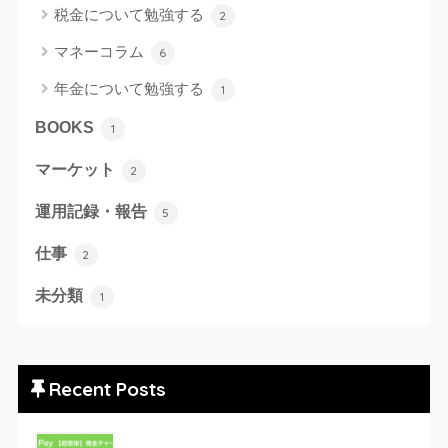
税金について勉強する
2
マネーコラム
6
年金について勉強する
1
BOOKS
1
マーケット
2
運用記録・報告
5
仕事
2
未分類
1
Recent Posts