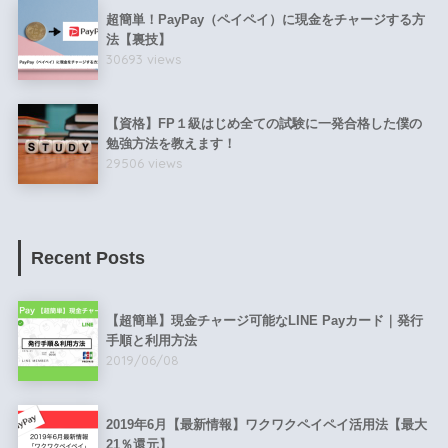
超簡単！PayPay（ペイペイ）に現金をチャージする方
法【裏技】
30693 views
【資格】FP１級はじめ全ての試験に一発合格した僕の
勉強方法を教えます！
29506 views
Recent Posts
【超簡単】現金チャージ可能なLINE Payカード｜発行
手順と利用方法
2019/06/08
2019年6月【最新情報】ワクワクペイペイ活用法【最大
21％還元】