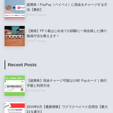
超簡単！PayPay（ペイペイ）に現金をチャージする方
法【裏技】
30695 views
【資格】FP１級はじめ全ての試験に一発合格した僕の
勉強方法を教えます！
29507 views
Recent Posts
【超簡単】現金チャージ可能なLINE Payカード｜発行
手順と利用方法
2019/06/08
2019年6月【最新情報】ワクワクペイペイ活用法【最大
21％還元】