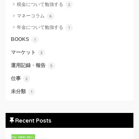
税金について勉強する
2
マネーコラム
6
年金について勉強する
1
BOOKS
1
マーケット
2
運用記録・報告
5
仕事
2
未分類
1
Recent Posts