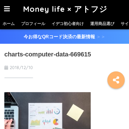
Money life × アトフジ
ホーム
プロフィール
イデコ初心者向け
運用商品選び
サイ
今お得なQRコード決済の最新情報
＞＞
charts-computer-data-669615
2018/12/10