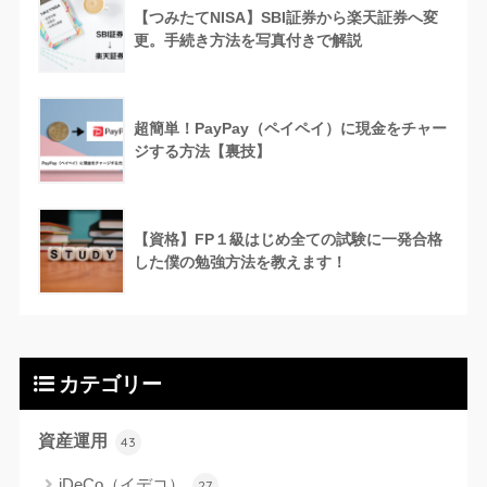
【つみたてNISA】SBI証券から楽天証券へ変
更。手続き方法を写真付きで解説
超簡単！PayPay（ペイペイ）に現金をチャー
ジする方法【裏技】
【資格】FP１級はじめ全ての試験に一発合格
した僕の勉強方法を教えます！
カテゴリー
資産運用
43
iDeCo（イデコ）
27