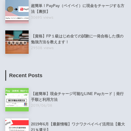
超簡単！PayPay（ペイペイ）に現金をチャージする方
法【裏技】
30695 views
【資格】FP１級はじめ全ての試験に一発合格した僕の
勉強方法を教えます！
29508 views
Recent Posts
【超簡単】現金チャージ可能なLINE Payカード｜発行
手順と利用方法
2019/06/08
2019年6月【最新情報】ワクワクペイペイ活用法【最大
21％還元】