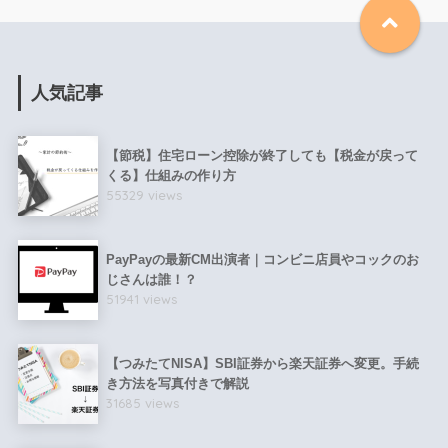
人気記事
【節税】住宅ローン控除が終了しても【税金が戻って
くる】仕組みの作り方
55329 views
PayPayの最新CM出演者｜コンビニ店員やコックのお
じさんは誰！？
51941 views
【つみたてNISA】SBI証券から楽天証券へ変更。手続
き方法を写真付きで解説
31685 views