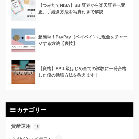
【つみたてNISA】SBI証券から楽天証券へ変
更。手続き方法を写真付きで解説
超簡単！PayPay（ペイペイ）に現金をチャー
ジする方法【裏技】
【資格】FP１級はじめ全ての試験に一発合格
した僕の勉強方法を教えます！
カテゴリー
資産運用
43
iDeCo（イデコ）
27