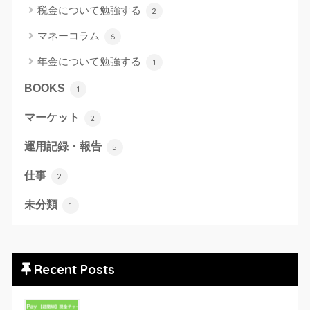
税金について勉強する
2
マネーコラム
6
年金について勉強する
1
BOOKS
1
マーケット
2
運用記録・報告
5
仕事
2
未分類
1
Recent Posts