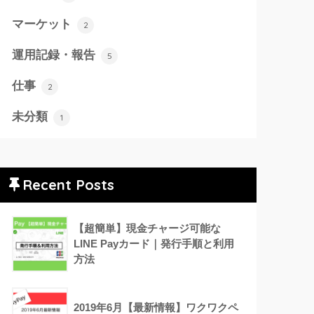
マーケット
2
運用記録・報告
5
仕事
2
未分類
1
Recent Posts
【超簡単】現金チャージ可能な
LINE Payカード｜発行手順と利用
方法
2019年6月【最新情報】ワクワクペ