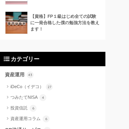
【資格】FP１級はじめ全ての試験
に一発合格した僕の勉強方法を教え
ます！
カテゴリー
資産運用
43
iDeCo（イデコ）
27
つみたてNISA
4
投資信託
6
資産運用コラム
6