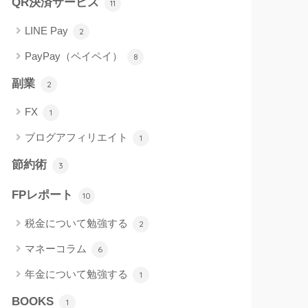
QR決済サービス
11
LINE Pay
2
PayPay（ペイペイ）
8
副業
2
FX
1
ブログアフィリエイト
1
節約術
3
FPレポート
10
税金について勉強する
2
マネーコラム
6
年金について勉強する
1
BOOKS
1