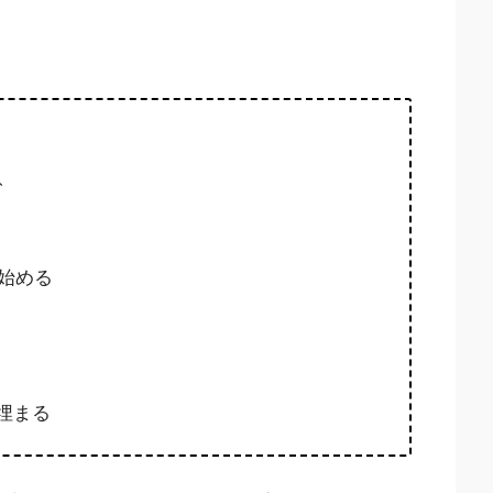
む
を始める
が埋まる