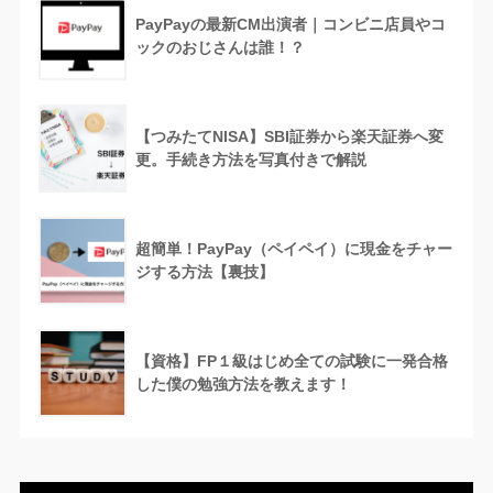
PayPayの最新CM出演者｜コンビニ店員やコ
ックのおじさんは誰！？
【つみたてNISA】SBI証券から楽天証券へ変
更。手続き方法を写真付きで解説
超簡単！PayPay（ペイペイ）に現金をチャー
ジする方法【裏技】
【資格】FP１級はじめ全ての試験に一発合格
した僕の勉強方法を教えます！