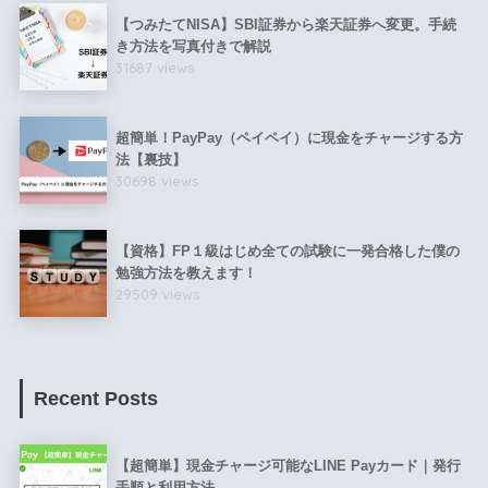
【つみたてNISA】SBI証券から楽天証券へ変更。手続
き方法を写真付きで解説
31687 views
超簡単！PayPay（ペイペイ）に現金をチャージする方
法【裏技】
30698 views
【資格】FP１級はじめ全ての試験に一発合格した僕の
勉強方法を教えます！
29509 views
Recent Posts
【超簡単】現金チャージ可能なLINE Payカード｜発行
手順と利用方法