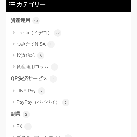
カテゴリー
資産運用
43
iDeCo（イデコ）
27
つみたてNISA
4
投資信託
6
資産運用コラム
6
QR決済サービス
11
LINE Pay
2
PayPay（ペイペイ）
8
副業
2
FX
1