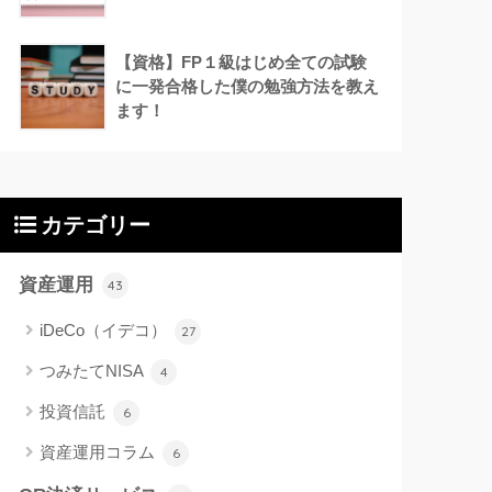
【資格】FP１級はじめ全ての試験
に一発合格した僕の勉強方法を教え
ます！
カテゴリー
資産運用
43
iDeCo（イデコ）
27
つみたてNISA
4
投資信託
6
資産運用コラム
6