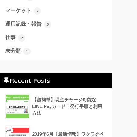
マーケット
2
運用記録・報告
5
仕事
2
未分類
1
Recent Posts
【超簡単】現金チャージ可能な
LINE Payカード｜発行手順と利用
方法
2019年6月【最新情報】ワクワクペ