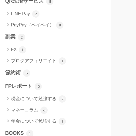
QR決済サービス
11
LINE Pay
2
PayPay（ペイペイ）
8
副業
2
FX
1
ブログアフィリエイト
1
節約術
3
FPレポート
10
税金について勉強する
2
マネーコラム
6
年金について勉強する
1
BOOKS
1