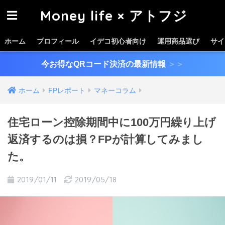
Money life × アトフジ
ホーム
プロフィール
イデコ初心者向け
運用商品選び
サイ
今お得なQRコード決済の最新情報
＞＞
ホーム
FPレポート
マネーコラム
住宅ローン控除期間中に100万円繰り上げ
返済するのは損？FPが計算してみまし
た。
2019/01/11
2019/05/18