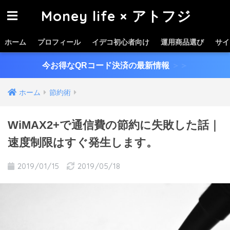
Money life × アトフジ
ホーム
プロフィール
イデコ初心者向け
運用商品選び
サイ
今お得なQRコード決済の最新情報
＞＞
ホーム
節約術
WiMAX2+で通信費の節約に失敗した話｜
速度制限はすぐ発生します。
2019/01/15
2019/05/18