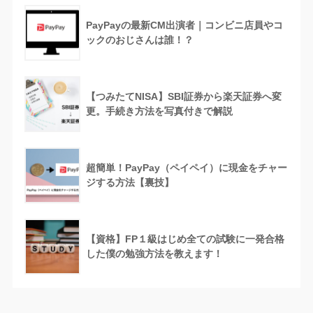
PayPayの最新CM出演者｜コンビニ店員やコ
ックのおじさんは誰！？
【つみたてNISA】SBI証券から楽天証券へ変
更。手続き方法を写真付きで解説
超簡単！PayPay（ペイペイ）に現金をチャー
ジする方法【裏技】
【資格】FP１級はじめ全ての試験に一発合格
した僕の勉強方法を教えます！