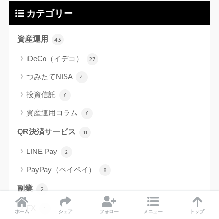
カテゴリー
資産運用
43
iDeCo（イデコ）
27
つみたてNISA
4
投資信託
6
資産運用コラム
6
QR決済サービス
11
LINE Pay
2
PayPay（ペイペイ）
8
副業
2
FX
1
ホーム
シェア
フォロー
メニュー
トップ