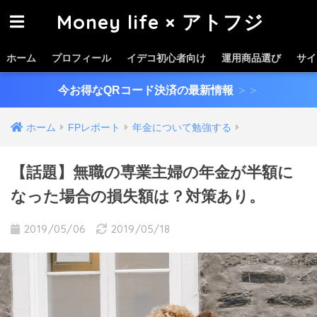
Money life × アトフジ
ホーム
プロフィール
イデコ初心者向け
運用商品選び
サイ
今お得なQRコード決済の最新情報
＞＞
ホーム
FPレポート
年金について勉強する
【話題】無職の専業主婦の年金が半額に
なった場合の損失額は？対策あり。
2019/05/06
2019/05/18