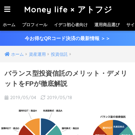
Money life × アトフジ
ホーム
プロフィール
イデコ初心者向け
運用商品選び
サイ
今お得なQRコード決済の最新情報
＞＞
ホーム
資産運用
投資信託
バランス型投資信託のメリット・デメリ
ットをFPが徹底解説
2019/05/04
2019/05/18